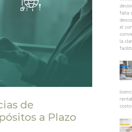
decis
falta 
desco
el co
convi
la cla
facili
licen
renta
ias de
costos
pósitos a Plazo