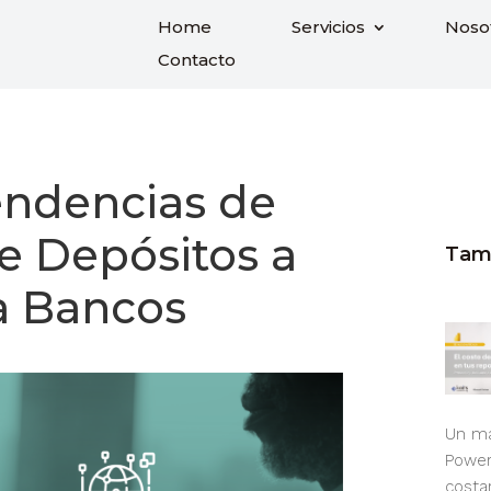
Home
Servicios
Noso
Contacto
endencias de
e Depósitos a
Tamb
a Bancos
Un ma
Power
costa