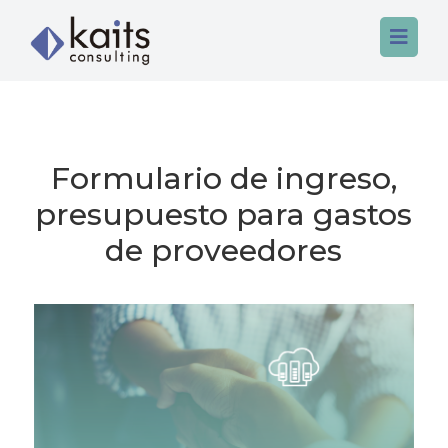

Formulario de ingreso,
Home
presupuesto para gastos
Servicios
de proveedores
Nosotros
Data & Analytics
Contacto
FP&A
App & Automation
Tech Talent