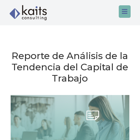

Reporte de Análisis de la
Home
Tendencia del Capital de
Servicios
Trabajo
Nosotros
Data & Analytics
Contacto
FP&A
App & Automation
Tech Talent